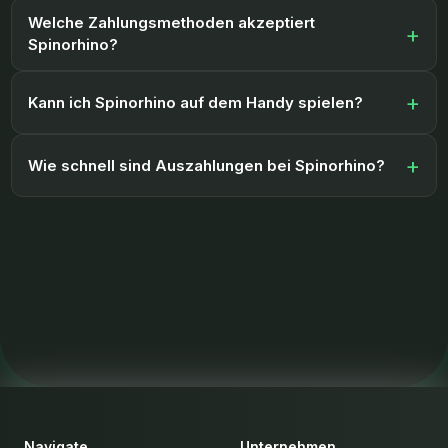
Welche Zahlungsmethoden akzeptiert
Spinorhino?
Kann ich Spinorhino auf dem Handy spielen?
Wie schnell sind Auszahlungen bei Spinorhino?
Navigate
Unternehmen