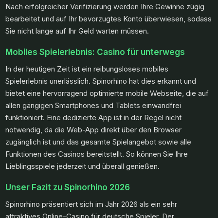
Nach erfolgreicher Verifizierung werden Ihre Gewinne zügig
bearbeitet und auf Ihr bevorzugtes Konto überwiesen, sodass
Sie nicht lange auf Ihr Geld warten müssen.
Mobiles Spielerlebnis: Casino für unterwegs
In der heutigen Zeit ist ein reibungsloses mobiles
Spielerlebnis unerlässlich. Spinorhino hat dies erkannt und
bietet eine hervorragend optimierte mobile Webseite, die auf
allen gängigen Smartphones und Tablets einwandfrei
funktioniert. Eine dedizierte App ist in der Regel nicht
notwendig, da die Web-App direkt über den Browser
zugänglich ist und das gesamte Spielangebot sowie alle
Funktionen des Casinos bereitstellt. So können Sie Ihre
Lieblingsspiele jederzeit und überall genießen.
Unser Fazit zu Spinorhino 2026
Spinorhino präsentiert sich im Jahr 2026 als ein sehr
attraktives Online-Casino für deutsche Spieler. Der