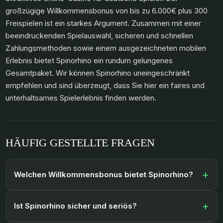
großzügige Willkommensbonus von bis zu 6.000€ plus 300
Freispielen ist ein starkes Argument. Zusammen mit einer
beeindruckenden Spielauswahl, sicheren und schnellen
Zahlungsmethoden sowie einem ausgezeichneten mobilen
Erlebnis bietet Spinorhino ein rundum gelungenes
Gesamtpaket. Wir können Spinorhino uneingeschränkt
empfehlen und sind überzeugt, dass Sie hier ein faires und
unterhaltsames Spielerlebnis finden werden.
HÄUFIG GESTELLTE FRAGEN
Welchen Willkommensbonus bietet Spinorhino?
Ist Spinorhino sicher und seriös?