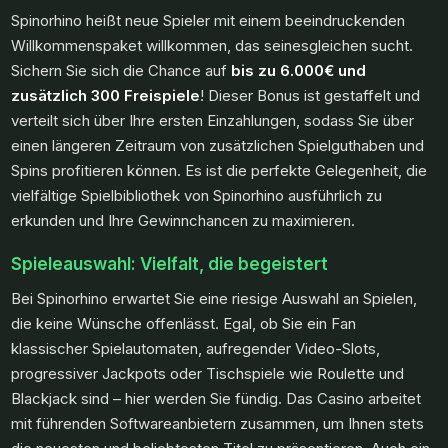
Spinorhino heißt neue Spieler mit einem beeindruckenden
Willkommenspaket willkommen, das seinesgleichen sucht.
Sichern Sie sich die Chance auf
bis zu 6.000€ und
zusätzlich 300 Freispiele
! Dieser Bonus ist gestaffelt und
verteilt sich über Ihre ersten Einzahlungen, sodass Sie über
einen längeren Zeitraum von zusätzlichen Spielguthaben und
Spins profitieren können. Es ist die perfekte Gelegenheit, die
vielfältige Spielbibliothek von Spinorhino ausführlich zu
erkunden und Ihre Gewinnchancen zu maximieren.
Spieleauswahl: Vielfalt, die begeistert
Bei Spinorhino erwartet Sie eine riesige Auswahl an Spielen,
die keine Wünsche offenlässt. Egal, ob Sie ein Fan
klassischer Spielautomaten, aufregender Video-Slots,
progressiver Jackpots oder Tischspiele wie Roulette und
Blackjack sind – hier werden Sie fündig. Das Casino arbeitet
mit führenden Softwareanbietern zusammen, um Ihnen stets