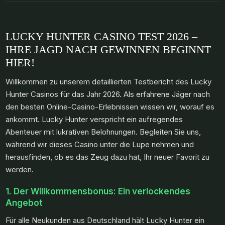
LUCKY HUNTER CASINO TEST 2026 –
IHRE JAGD NACH GEWINNEN BEGINNT
HIER!
Willkommen zu unserem detaillierten Testbericht des Lucky
Hunter Casinos für das Jahr 2026. Als erfahrene Jäger nach
den besten Online-Casino-Erlebnissen wissen wir, worauf es
ankommt. Lucky Hunter verspricht ein aufregendes
Abenteuer mit lukrativen Belohnungen. Begleiten Sie uns,
während wir dieses Casino unter die Lupe nehmen und
herausfinden, ob es das Zeug dazu hat, Ihr neuer Favorit zu
werden.
1. Der Willkommensbonus: Ein verlockendes
Angebot
Für alle Neukunden aus Deutschland hält Lucky Hunter ein