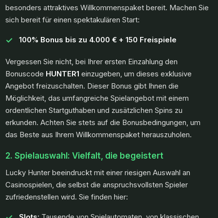
besonders attraktives Willkommenspaket bereit. Machen Sie
sich bereit für einen spektakulären Start:
100% Bonus bis zu 4.000 € + 150 Freispiele
Vergessen Sie nicht, bei Ihrer ersten Einzahlung den
Bonuscode
HUNTER1
einzugeben, um dieses exklusive
Angebot freizuschalten. Dieser Bonus gibt Ihnen die
Möglichkeit, das umfangreiche Spielangebot mit einem
ordentlichen Startguthaben und zusätzlichen Spins zu
erkunden. Achten Sie stets auf die Bonusbedingungen, um
das Beste aus Ihrem Willkommenspaket herauszuholen.
2. Spielauswahl: Vielfalt, die begeistert
Lucky Hunter beeindruckt mit einer riesigen Auswahl an
Casinospielen, die selbst die anspruchsvollsten Spieler
zufriedenstellen wird. Sie finden hier:
Slots:
Tausende von Spielautomaten, von klassischen