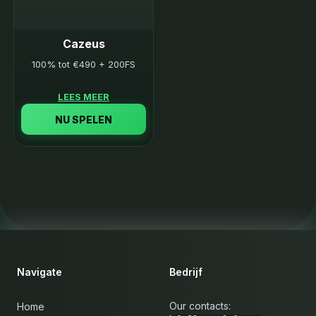
Cazeus
100% tot €490 + 200FS
LEES MEER
NU SPELEN
Navigate
Bedrijf
Our contacts:
Home