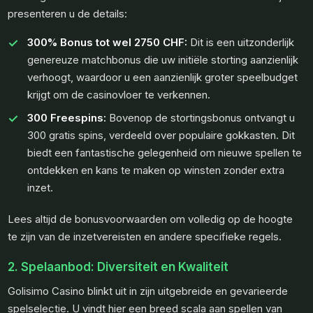
presenteren u de details:
300% Bonus tot wel 2750 CHF:
Dit is een uitzonderlijk
genereuze matchbonus die uw initiële storting aanzienlijk
verhoogt, waardoor u een aanzienlijk groter speelbudget
krijgt om de casinovloer te verkennen.
300 Freespins:
Bovenop de stortingsbonus ontvangt u
300 gratis spins, verdeeld over populaire gokkasten. Dit
biedt een fantastische gelegenheid om nieuwe spellen te
ontdekken en kans te maken op winsten zonder extra
inzet.
Lees altijd de bonusvoorwaarden om volledig op de hoogte
te zijn van de inzetvereisten en andere specifieke regels.
2. Spelaanbod: Diversiteit en Kwaliteit
Golisimo Casino blinkt uit in zijn uitgebreide en gevarieerde
spelselectie. U vindt hier een breed scala aan spellen van