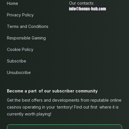
Our contacts:
Home
Privacy Policy
Terms and Conditions
Responsible Gaming
Cookie Policy
Subscribe
Unsubscribe
Become a part of our subscriber community
Get the best offers and developments from reputable online
casinos operating in your territory! Find out first where it is
currently worth playing!
E-mailadres