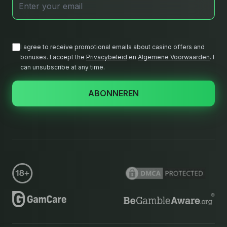
I agree to receive promotional emails about casino offers and
bonuses. I accept the
Privacybeleid
en
Algemene Voorwaarden
.
I
can unsubscribe at any time.
ABONNEREN