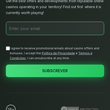
Get the best offers and developments from reputable online
casinos operating in your territory! Find out first where it is
currently worth playing!
Endereço de email
I agree to receive promotional emails about casino offers and
bonuses. I accept the
Política de Privacidade
e
Termos e
Condições
.
I can unsubscribe at any time.
SUBSCREVER