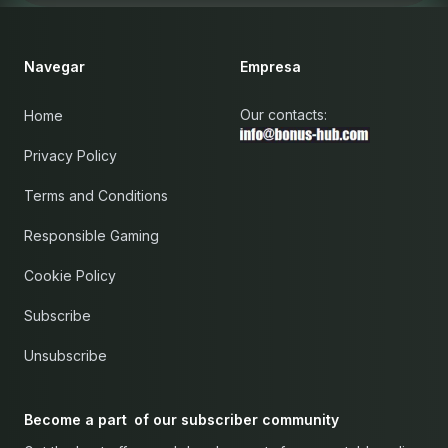
Navegar
Empresa
Our contacts:
Home
Privacy Policy
Terms and Conditions
Responsible Gaming
Cookie Policy
Subscribe
Unsubscribe
Become a part of our subscriber community