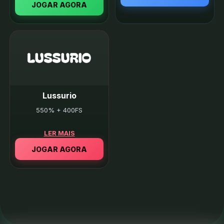
JOGAR AGORA
Lussurio
550% + 400FS
LER MAIS
JOGAR AGORA